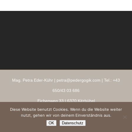
Mag. Petra Eder-Kühr |
petra@pedergogik.com
| Tel.:
+43
650/43 03 686
Eichenweg 33
| 6370 Kitzbühel
Diese Website benutzt Cookies. Wenn du die Website weiter
Impressum
|
AGBs
|
Datenschutz
|
Ringana Shop
nutzt, gehen wir von deinem Einverständnis aus.
Copyright 2026 ® pedergogik.com
OK
Datenschutz