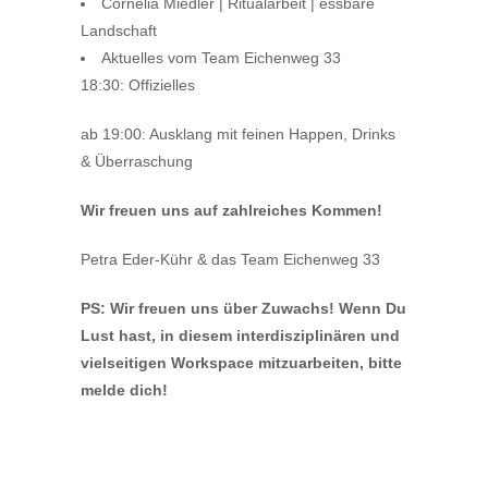
Cornelia Miedler | Ritualarbeit | essbare
Landschaft
Aktuelles vom Team Eichenweg 33
18:30:
Offizielles
ab 19:00: Ausklang mit f
einen Happen,
Drinks
& Überraschung
Wir freuen uns auf zahlreiches Kommen!
Petra Eder-Kühr & das
Team Eichenweg 33
PS: Wir freuen uns über Zuwachs! Wenn Du
Lust hast, in diesem interdisziplinären und
vielseitigen Workspace mitzuarbeiten, bitte
melde dich!