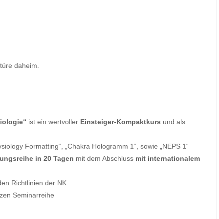
ktüre daheim.
iologie“
ist ein wertvoller
Einsteiger-Kompaktkurs
und als
ysiology Formatting“, „Chakra Hologramm 1“, sowie „NEPS 1“
ldungsreihe in 20 Tagen
mit dem Abschluss
mit internationalem
en Richtlinien der NK
zen Seminarreihe