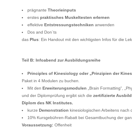
prägnante
Theorieinputs
erstes
praktisches Muskeltesten erlernen
effektive
Entstressungstechniken
anwenden
Dos and Don´ts
das
Plus
: Ein Handout mit den wichtigsten Infos für die Le
Teil B: Infoabend zur Ausbildungsreihe
Principles of Kinesiology oder „Prinzipien der Kines
Paket in 4 Modulen zu buchen.
Mit den
Erweiterungsmodulen
„Brain Formatting“, „Ph
und der Diplomprüfung ergibt sich die
zertifizierte Ausbi
Diplom des NK Institutes.
kurze
Demonstration
kinesiologischen Arbeitens nach d
10% Kursgebühren-Rabatt bei Gesamtbuchung der gan
Voraussetzung:
Offenheit