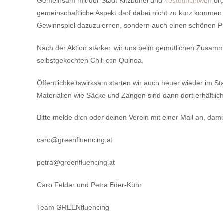
Gemeinsam mit der Stadt Kitzbühel und
#estutnichtweh
org
gemeinschaftliche Aspekt darf dabei nicht zu kurz kommen u
Gewinnspiel dazuzulernen, sondern auch einen schönen P
Nach der Aktion stärken wir uns beim gemütlichen Zusamme
selbstgekochten Chili con Quinoa.
Öffentlichkeitswirksam starten wir auch heuer wieder im Sta
Materialien wie Säcke und Zangen sind dann dort erhältlich
Bitte melde dich oder deinen Verein mit einer Mail an, dami
caro@greenfluencing.at
petra@greenfluencing.at
Caro Felder und Petra Eder-Kühr
Team GREENfluencing