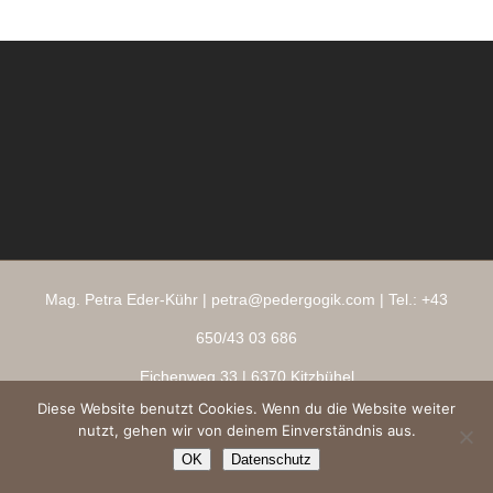
Mag. Petra Eder-Kühr |
petra@pedergogik.com
| Tel.:
+43
650/43 03 686
Eichenweg 33
| 6370 Kitzbühel
Diese Website benutzt Cookies. Wenn du die Website weiter
Impressum
|
AGBs
|
Datenschutz
|
Ringana Shop
nutzt, gehen wir von deinem Einverständnis aus.
Copyright 2026 ® pedergogik.com
OK
Datenschutz