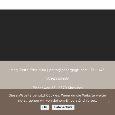
Mag. Petra Eder-Kühr |
petra@pedergogik.com
| Tel.:
+43
650/43 03 686
Eichenweg 33
| 6370 Kitzbühel
Diese Website benutzt Cookies. Wenn du die Website weiter
Impressum
|
AGBs
|
Datenschutz
|
Ringana Shop
nutzt, gehen wir von deinem Einverständnis aus.
Copyright 2026 ® pedergogik.com
OK
Datenschutz