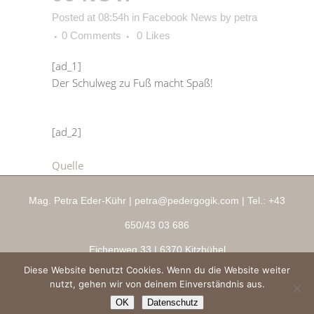
Posted at 08:54h
in
Facebook News
by
petra
0 Comments
0
Likes
[ad_1]
Der Schulweg zu Fuß macht Spaß!
[ad_2]
Quelle
Mag. Petra Eder-Kühr |
petra@pedergogik.com
| Tel.:
+43
650/43 03 686
Eichenweg 33
| 6370 Kitzbühel
Diese Website benutzt Cookies. Wenn du die Website weiter
Impressum
|
AGBs
|
Datenschutz
|
Ringana Shop
nutzt, gehen wir von deinem Einverständnis aus.
Copyright 2026 ® pedergogik.com
OK
Datenschutz