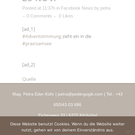
Posted at 11:37h
in
Facebook News
by
petra
0 Comments
0
Likes
[ad_1]
#Adventstimmung
zieht ein in die
#praxisamsee
[ad_2]
Quelle
Mag. Petra Eder-Kühr |
petra@pedergogik.com
| Tel.:
+43
650/43 03 686
Eichenweg 33
| 6370 Kitzbühel
Diese Website benutzt Cookies. Wenn du die Website weiter
Impressum
|
AGBs
|
Datenschutz
|
Ringana Shop
nutzt, gehen wir von deinem Einverständnis aus.