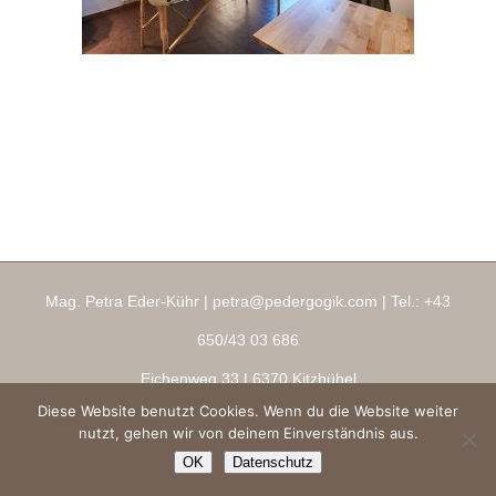
Mag. Petra Eder-Kühr |
petra@pedergogik.com
| Tel.:
+43
650/43 03 686
Eichenweg 33
| 6370 Kitzbühel
Diese Website benutzt Cookies. Wenn du die Website weiter
Impressum
|
AGBs
|
Datenschutz
|
Ringana Shop
nutzt, gehen wir von deinem Einverständnis aus.
Copyright 2026 ® pedergogik.com
OK
Datenschutz