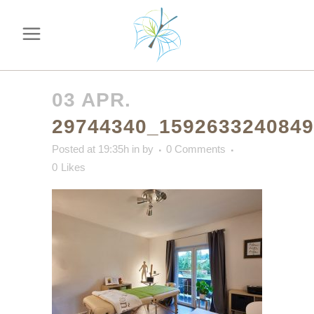
03 APR.
29744340_159263324084
Posted at 19:35h
in
by
0 Comments
0
Likes