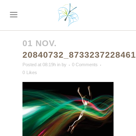
01 NOV.
20840732_873323722846
Posted at 08:19h
in
by
0 Comments
0
Likes