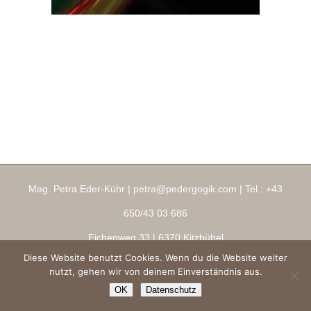
Mag. Petra Eder-Kühr |
petra@pedergogik.com
| Tel.:
+43
650/43 03 686
Eichenweg 33
| 6370 Kitzbühel
Diese Website benutzt Cookies. Wenn du die Website weiter
Impressum
|
AGBs
|
Datenschutz
|
Ringana Shop
nutzt, gehen wir von deinem Einverständnis aus.
Copyright 2026 ® pedergogik.com
OK
Datenschutz