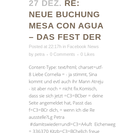
27 DEZ.
RE:
NEUE BUCHUNG
MESA CON AGUA
– DAS FEST DER
Posted at 22:17h
in
Facebook News
by
petra
0 Comments
0
Likes
Content-Type: text/html; charset=utf-
8 Liebe Cornelia = - ja stimmt, Sina
kommt und evtl auch ihr Mann Atreju
- ist aber noch = nicht fix.Komisch,
dass sie sich jetzt =C3=BCber = deine
Seite angemeldet hat, Passt das
f=C3=BCr dich, = wenn ich die Re
ausstelle?Lg Petra
#damitswiederrundl=C3=A4uft Eichenweg
= 336370 Kitzb=C3=BChelIch freue