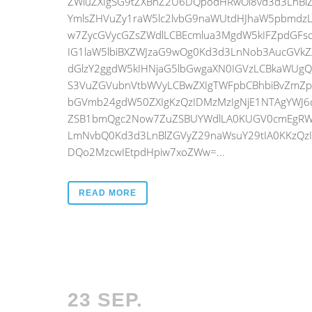
ZWluZXIgSG9tZXBhZ2U6DQpodHRwOi8vd3d3LnBlZ
YmlsZHVuZy1raW5lc2lvbG9naWUtdHJhaW5pbmdz
w7ZycGVycGZsZWdlLCBEcmlua3MgdW5kIFZpdGFsc3
IG1laW5lbiBXZWJzaG9wOg0Kd3d3LnNob3AucGVkZX
dGlzY2ggdW5kIHNjaG5lbGwgaXN0IGVzLCBkaWUgQ
S3VuZGVubnVtbWVyLCBwZXIgTWFpbCBhbiBvZmZpY2
bGVmb24gdW50ZXIgKzQzIDMzMzIgNjE1NTAgYWJ6
ZSB1bmQgc2Now7ZuZSBUYWdlLA0KUGV0cmEgRWR
LmNvbQ0Kd3d3LnBlZGVyZ29naWsuY29tIA0KKzQz
DQo2MzcwIEtpdHpiw7xoZWw=...
READ MORE
23 SEP.