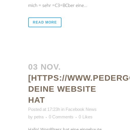
mich = sehr =C3=BCber eine...
READ MORE
03 NOV.
[HTTPS://WWW.PEDERG
DEINE WEBSITE
HAT
Posted at 17:23h
in
Facebook News
by
petra
0 Comments
0
Likes
Hallo! WordPress hat eine eingebaute