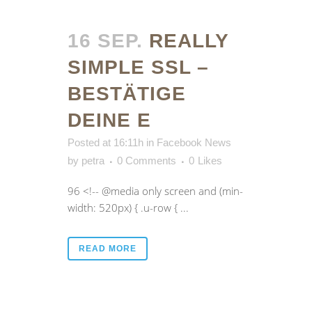
16 SEP.
REALLY
SIMPLE SSL –
BESTÄTIGE
DEINE E
Posted at 16:11h
in
Facebook News
by
petra
0 Comments
0
Likes
96 <!-- @media only screen and (min-
width: 520px) { .u-row { ...
READ MORE