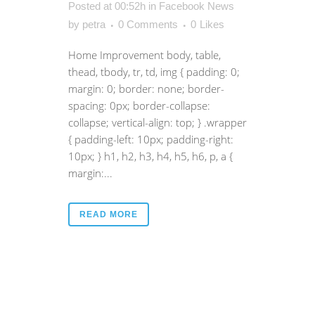
Posted at 00:52h
in
Facebook News
by
petra
0 Comments
0
Likes
Home Improvement body, table,
thead, tbody, tr, td, img { padding: 0;
margin: 0; border: none; border-
spacing: 0px; border-collapse:
collapse; vertical-align: top; } .wrapper
{ padding-left: 10px; padding-right:
10px; } h1, h2, h3, h4, h5, h6, p, a {
margin:...
READ MORE