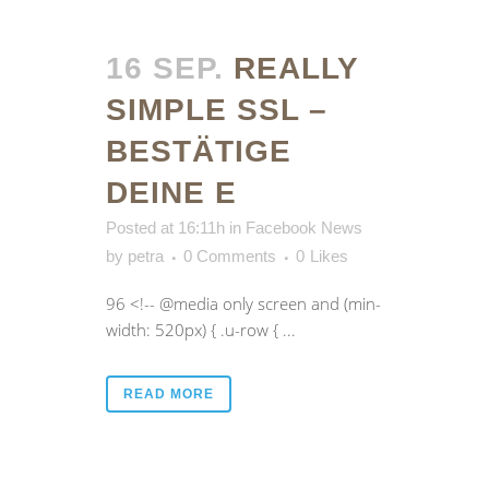
16 SEP.
REALLY
SIMPLE SSL –
BESTÄTIGE
DEINE E
Posted at 16:11h
in
Facebook News
by
petra
0 Comments
0
Likes
96 <!-- @media only screen and (min-
width: 520px) { .u-row { ...
READ MORE