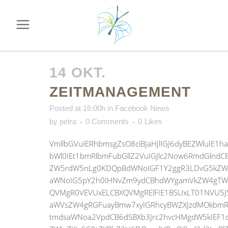
14 OKT.
ZEITMANAGEMENT
Posted at 16:00h
in
Facebook News
by
petra
0 Comments
0
Likes
VmllbGVuIERhbmsgZsO8ciBJaHJlIGJ6dyBEZWluIE1
bWl0IEt1bmRlbmFubGllZ2VuIGJlc2Now6RmdGln
ZW5rdW5nLg0KDQpBdWNoIGF1Y2ggR3LDvG5kZW
aWNoIG5pY2h0IHNvZm9ydCBhdWYgamVkZW4gTWFp
QVMgR0VEVUxELCBXQVMgRElFIE1BSUxLT01NVU5J
aWVsZW4gRGFuayBmw7xyIGRhcyBWZXJzdMOkbm
tmdsaWNoa2VpdCB6dSBXb3Jrc2hvcHMgdW5kIEF1c