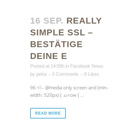
16 SEP.
REALLY
SIMPLE SSL –
BESTÄTIGE
DEINE E
Posted at 14:55h
in
Facebook News
by
petra
0 Comments
0
Likes
96 <!-- @media only screen and (min-
width: 520px) { .u-row { ...
READ MORE