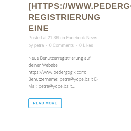
[HTTPS://WWW.PEDERG
REGISTRIERUNG
EINE
Posted at 21:36h
in
Facebook News
by
petra
0 Comments
0
Likes
Neue Benutzerregistrierung auf
deiner Website
https://www.pedergogik.com:
Benutzername: petra@yope.bz.it E-
Mail: petra@yope.bz.it...
READ MORE