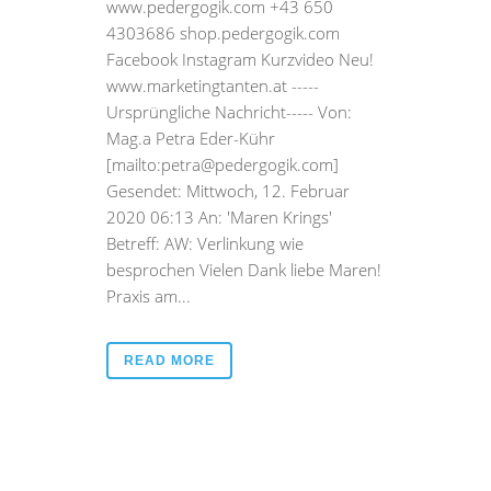
www.pedergogik.com +43 650
4303686 shop.pedergogik.com
Facebook Instagram Kurzvideo Neu!
www.marketingtanten.at -----
Ursprüngliche Nachricht----- Von:
Mag.a Petra Eder-Kühr
[mailto:petra@pedergogik.com]
Gesendet: Mittwoch, 12. Februar
2020 06:13 An: 'Maren Krings'
Betreff: AW: Verlinkung wie
besprochen Vielen Dank liebe Maren!
Praxis am...
READ MORE