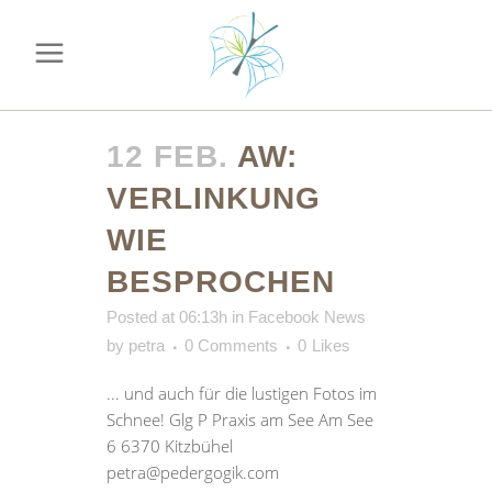
12 FEB.
AW:
VERLINKUNG
WIE
BESPROCHEN
Posted at 06:13h
in
Facebook News
by
petra
0 Comments
0
Likes
... und auch für die lustigen Fotos im
Schnee! Glg P Praxis am See Am See
6 6370 Kitzbühel
petra@pedergogik.com