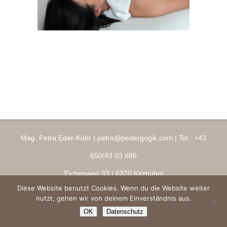
Mag. Petra Eder-Kühr |
petra@pedergogik.com
| Tel.:
+43
650/43 03 686
Eichenweg 33
| 6370 Kitzbühel
Diese Website benutzt Cookies. Wenn du die Website weiter
Impressum
|
AGBs
|
Datenschutz
|
Ringana Shop
nutzt, gehen wir von deinem Einverständnis aus.
Copyright 2026 ® pedergogik.com
OK
Datenschutz