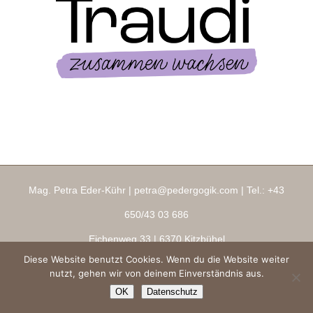
Mag. Petra Eder-Kühr |
petra@pedergogik.com
| Tel.:
+43
650/43 03 686
Eichenweg 33
| 6370 Kitzbühel
Diese Website benutzt Cookies. Wenn du die Website weiter
Impressum
|
AGBs
|
Datenschutz
|
Ringana Shop
nutzt, gehen wir von deinem Einverständnis aus.
Copyright 2026 ® pedergogik.com
OK
Datenschutz