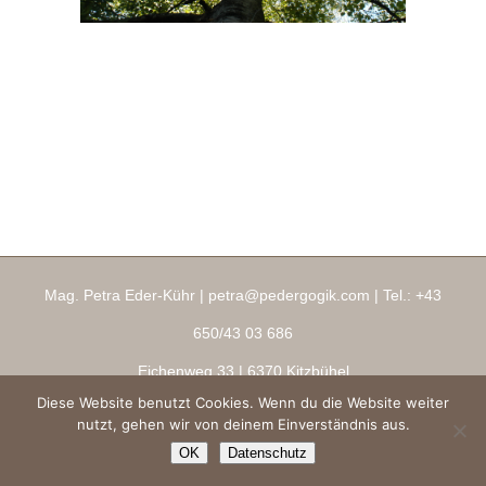
Mag. Petra Eder-Kühr |
petra@pedergogik.com
| Tel.:
+43
650/43 03 686
Eichenweg 33
| 6370 Kitzbühel
Diese Website benutzt Cookies. Wenn du die Website weiter
Impressum
|
AGBs
|
Datenschutz
|
Ringana Shop
nutzt, gehen wir von deinem Einverständnis aus.
Copyright 2026 ® pedergogik.com
OK
Datenschutz