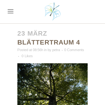
23 MÄRZ
BLÄTTERTRAUM 4
Posted at 08:56h
in
by
petra
0 Comments
0
Likes