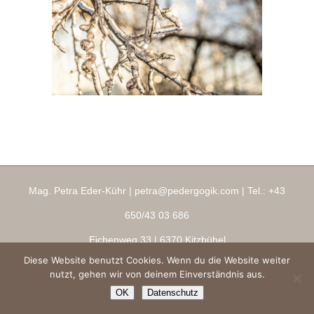
Mag. Petra Eder-Kühr |
petra@pedergogik.com
| Tel.:
+43
650/43 03 686
Eichenweg 33
| 6370 Kitzbühel
Diese Website benutzt Cookies. Wenn du die Website weiter
Impressum
|
AGBs
|
Datenschutz
|
Ringana Shop
nutzt, gehen wir von deinem Einverständnis aus.
Copyright 2026 ® pedergogik.com
OK
Datenschutz