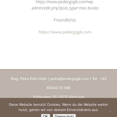
https://www.pedergogik.com/wp-
admin/edit.php?post_type=mec-books
Freundlichst,
https://www.pedergogik.com
Mag. Petra Eder-Kühr |
petra@pedergogik.com
| Tel.:
+43
650/43 03 686
Eichenweg 33
| 6370 Kitzbühel
Diese Website benutzt Cookies. Wenn du die Website weiter
Impressum
|
AGBs
|
Datenschutz
|
Ringana Shop
nutzt, gehen wir von deinem Einverständnis aus.
Copyright 2026 ® pedergogik.com
OK
Datenschutz