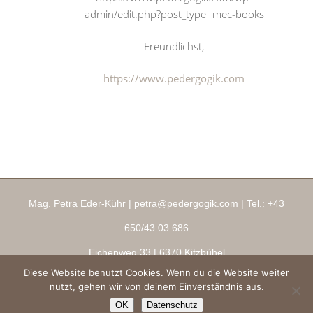
admin/edit.php?post_type=mec-books
Freundlichst,
https://www.pedergogik.com
Mag. Petra Eder-Kühr |
petra@pedergogik.com
| Tel.:
+43
650/43 03 686
Eichenweg 33
| 6370 Kitzbühel
Diese Website benutzt Cookies. Wenn du die Website weiter
Impressum
|
AGBs
|
Datenschutz
|
Ringana Shop
nutzt, gehen wir von deinem Einverständnis aus.
Copyright 2026 ® pedergogik.com
OK
Datenschutz