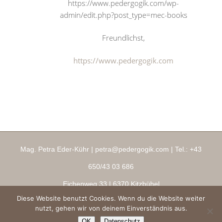
https://www.pedergogik.com/wp-
admin/edit.php?post_type=mec-books
Freundlichst,
https://www.pedergogik.com
Mag. Petra Eder-Kühr |
petra@pedergogik.com
| Tel.:
+43
650/43 03 686
Eichenweg 33
| 6370 Kitzbühel
Diese Website benutzt Cookies. Wenn du die Website weiter
Impressum
|
AGBs
|
Datenschutz
|
Ringana Shop
nutzt, gehen wir von deinem Einverständnis aus.
Copyright 2026 ® pedergogik.com
OK
Datenschutz