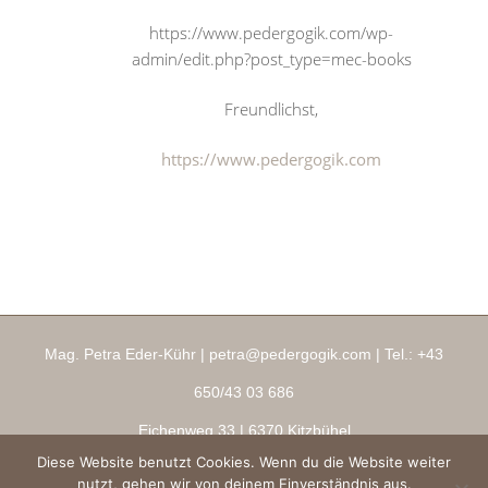
https://www.pedergogik.com/wp-
admin/edit.php?post_type=mec-books
Freundlichst,
https://www.pedergogik.com
Mag. Petra Eder-Kühr |
petra@pedergogik.com
| Tel.:
+43
650/43 03 686
Eichenweg 33
| 6370 Kitzbühel
Diese Website benutzt Cookies. Wenn du die Website weiter
Impressum
|
AGBs
|
Datenschutz
|
Ringana Shop
nutzt, gehen wir von deinem Einverständnis aus.